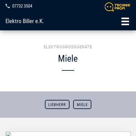
07732 3504
Elektro Biller e.K.
ELEKTROGROSSGERÄTE
Miele
LIEBHERR
MIELE